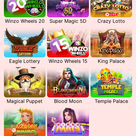
Winzo Wheels 20
Super Magic 5D
Crazy Lotto
Eagle Lottery
Winzo Wheels 15
King Palace
Magical Puppet
Blood Moon
Temple Palace