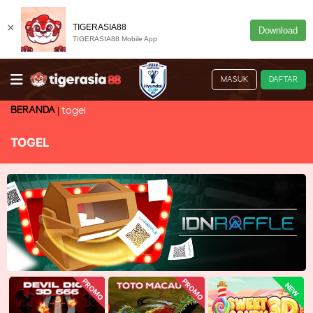
×
TIGERASIA88
Download
TIGERASIA88 Mobile App
MASUK
DAFTAR
BERANDA
togel
TOGEL
PROMO
PROMO
NEW