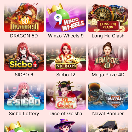
DRAGON 5D
Winzo Wheels 9
Long Hu Clash
SICBO 6
Sicbo 12
Mega Prize 4D
Sicbo Lottery
Dice of Geisha
Naval Bomber