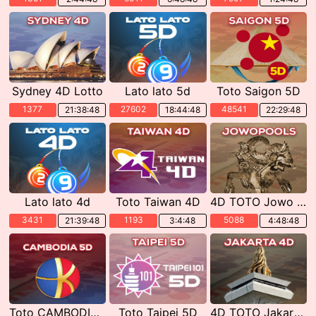
Sydney 4D Lotto
Lato lato 5d
Toto Saigon 5D
1377
27602
48541
21:38:47
18:44:47
22:29:47
Lato lato 4d
Toto Taiwan 4D
4D TOTO Jowo POOLS
3431
1193
5088
21:39:47
3:4:47
4:48:47
Toto CAMBODIA 5D
Toto Taipei 5D
4D TOTO Jakarta POOLS