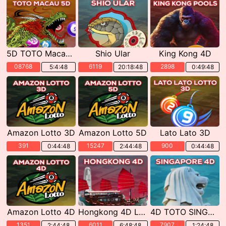
5D TOTO Macau POOLS
Shio Ular
King Kong 4D
08768
6119
2898
5:4:47
20:18:47
0:49:47
Amazon Lotto 3D
Amazon Lotto 5D
Lato Lato 3D
391
15247
900
0:44:47
2:44:47
0:44:47
Amazon Lotto 4D
Hongkong 4D Lotto
4D TOTO SINGAPORE POOLS
1351
6011
7907
2:44:47
6:48:47
1:24:47